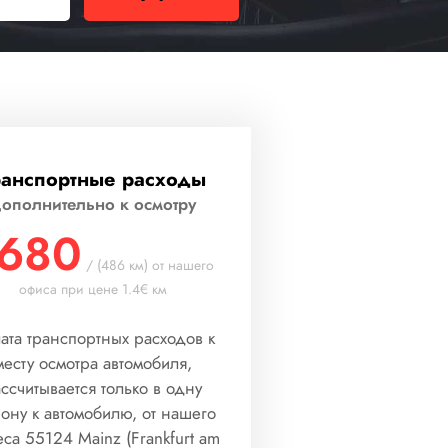
ранспортные расходы
ополнительно к осмотру
680
/ (486 км) от нашего
офиса при цене 1.4€ км
ата транспортных расходов к
месту осмотра автомобиля,
ссчитывается только в одну
рону к автомобилю, от нашего
са 55124 Mainz (Frankfurt am