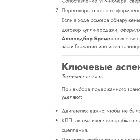
Сопоставление VIN-номера, сверк
Переговоры о цене и оформлени
Если в ходе осмотра обнаружены 
договор купли-продажи, оформля
Автоподбор Бремен
позволяет
части Германии или из-за границ
Ключевые аспек
Техническая часть
При выборе подержанного трансп
уделяют:
Двигателю: важно, чтобы не было
КПП: автоматическая коробка не
сцепления.
Подвеске: любые стуки или скри