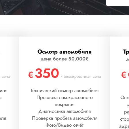
я
Осмотр автомобиля
Т
цена более 50.000€
д
350
€
€
 цена
/ фиксированная цена
биля
Технический осмотр автомобиля
о
Проверка лакокрасочного
Опл
покрытия
Диагностика автомобиля
ра
иля
Проверка пробега автомобиля
сто
Фото/Видео отчёт
адре