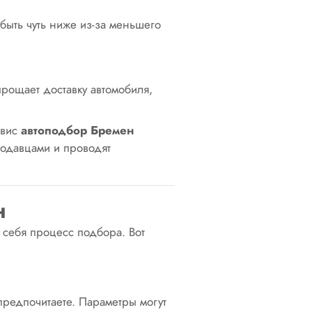
быть чуть ниже из-за меньшего
прощает доставку автомобиля,
рвис
автоподбор
Бремен
родавцами и проводят
н
 себя процесс подбора. Вот
 предпочитаете. Параметры могут