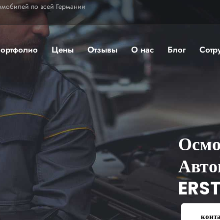
омобилей по всей Германии
ортфолио
Цены
Отзывы
О нас
Блог
Сотр
Осмо
Авто
ERS
конт