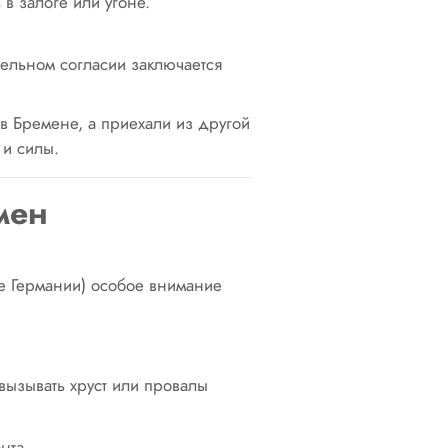
в залоге или угоне.
тельном согласии заключается
в Бремене, а приехали из другой
 и силы.
мен
е Германии) особое внимание
вызывать хруст или провалы
нта.