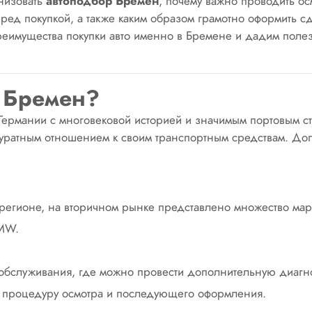
анизовать
автоподбор
Бремен
, почему важно проводить осм
еред покупкой, а также каким образом грамотно оформить с
реимущества покупки авто именно в Бремене и дадим поле
 Бремен?
Германии с многовековой историей и значимым портовым с
ккуратным отношением к своим транспортным средствам. Д
 регионе, на вторичном рынке представлено множество мар
BMW.
хобслуживания, где можно провести дополнительную диагнос
т процедуру осмотра и последующего оформления.