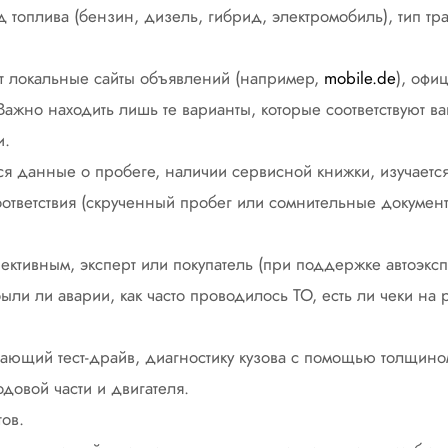
д топлива (бензин, дизель, гибрид, электромобиль), тип тра
т локальные сайты объявлений (например,
mobile.de
), офи
Важно находить лишь те варианты, которые соответствуют в
и.
ся данные о пробеге, наличии сервисной книжки, изучается
оответствия (скрученный пробег или сомнительные документ
ктивным, эксперт или покупатель (при поддержке автоэксп
ыли ли аварии, как часто проводилось ТО, есть ли чеки на 
чающий тест-драйв, диагностику кузова с помощью толщин
одовой части и двигателя.
ов.