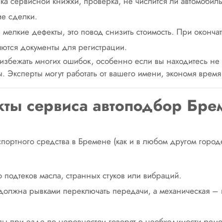
а сервисной книжки, проверка, не числится ли автомобиль 
е сделки.
мелкие дефекты, это повод снизить стоимость. При оконча
ются документы для регистрации.
 избежать многих ошибок, особенно если вы находитесь не 
ы. Эксперты могут работать от вашего имени, экономя время
ты сервиса автоподбор Бре
ортного средства в Бремене (как и в любом другом город
 подтеков масла, странных стуков или вибраций.
 должна рывками переключать передачи, а механическая – 
пы при езде по неровностям говорят о необходимости ремо