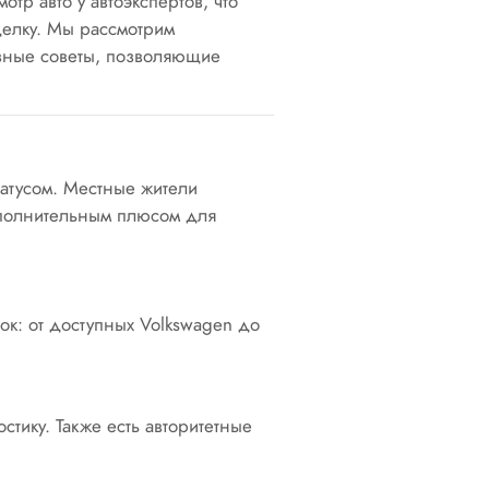
отр авто у автоэкспертов, что
делку. Мы рассмотрим
зные советы, позволяющие
татусом. Местные жители
ополнительным плюсом для
ок: от доступных Volkswagen до
тику. Также есть авторитетные