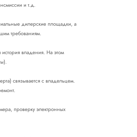
нсмиссии и т.д.
циальные дилерские площадки, а
ашим требованиям.
 история владения. На этом
ы).
ерта) связывается с владельцем.
ремонт.
омера, проверку электронных