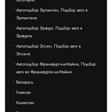
Автоподбор Эрланген, Подбор авто в
Эрлангене
Автоподбор Эрфурт, Подбор авто в
Эрфурте
Автоподбор Эссен, Подбор авто в
Эссене
Автоподбор Франкфурт-на-Майне, Подбор
авто во Франкфурте-на-Майне
Беларусь
Главная
Казахстан