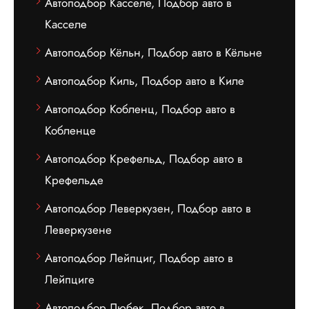
Автоподбор Касселе, Подбор авто в
Касселе
Автоподбор Кёльн, Подбор авто в Кёльне
Автоподбор Киль, Подбор авто в Киле
Автоподбор Кобленц, Подбор авто в
Кобленце
Автоподбор Крефельд, Подбор авто в
Крефельде
Автоподбор Леверкузен, Подбор авто в
Леверкузене
Автоподбор Лейпциг, Подбор авто в
Лейпциге
Автоподбор Любек, Подбор авто в