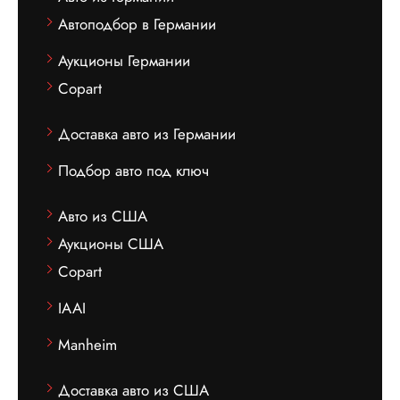
Автоподбор в Германии
Аукционы Германии
Copart
Доставка авто из Германии
Подбор авто под ключ
Авто из США
Аукционы США
Copart
IAAI
Manheim
Доставка авто из США