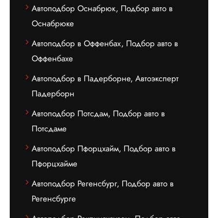
Автоподбор Оснабрюк, Подбор авто в
Оснабрюке
Автоподбор в Оффенбах, Подбор авто в
Оффенбахе
Автоподбор в Падерборне, Автоэксперт
Падерборн
Автоподбор Потсдам, Подбор авто в
Потсдаме
Автоподбор Пфорцхайм, Подбор авто в
Пфорцхайме
Автоподбор Регенсбург, Подбор авто в
Регенсбурге