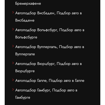
Бремерхафене
Автоподбор Висбаден, Подбор авто в
Висбадене
Автоподбор Вольфсбург, Подбор авто в
Вольфсбурге
Автоподбор Вупперталь, Подбор авто в
Вуппертале
Автоподбор Вюрцбург, Подбор авто в
Вюрцбурге
Автоподбор Галле, Подбор авто в Галле
Автоподбор Гамбург, Подбор авто в
Гамбурге