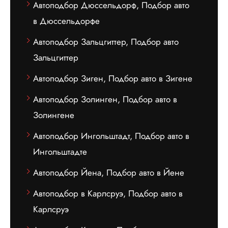
Автоподбор Дюссельдорф, Подбор авто
в Дюссельдорфе
Автоподбор Зальцгиттер, Подбор авто
Зальцгиттер
Автоподбор Зиген, Подбор авто в Зигене
Автоподбор Золинген, Подбор авто в
Золингене
Автоподбор Ингольштадт, Подбор авто в
Ингольштадте
Автоподбор Йена, Подбор авто в Йене
Автоподбор в Карлсруэ, Подбор авто в
Карлсруэ