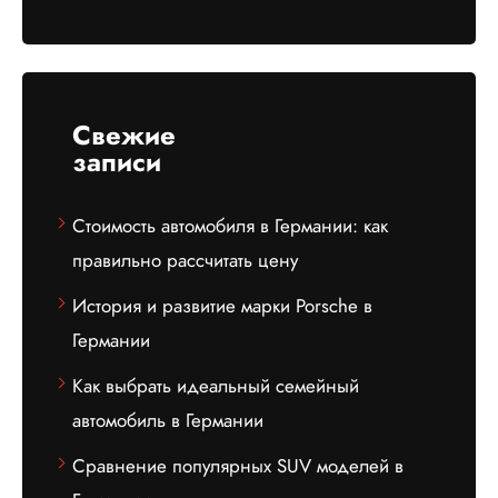
Свежие
записи
Стоимость автомобиля в Германии: как
правильно рассчитать цену
История и развитие марки Porsche в
Германии
Как выбрать идеальный семейный
автомобиль в Германии
Сравнение популярных SUV моделей в