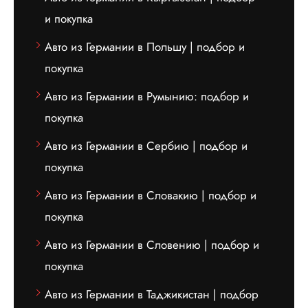
и покупка
Авто из Германии в Польшу | подбор и
покупка
Авто из Германии в Румынию: подбор и
покупка
Авто из Германии в Сербию | подбор и
покупка
Авто из Германии в Словакию | подбор и
покупка
Авто из Германии в Словению | подбор и
покупка
Авто из Германии в Таджикистан | подбор