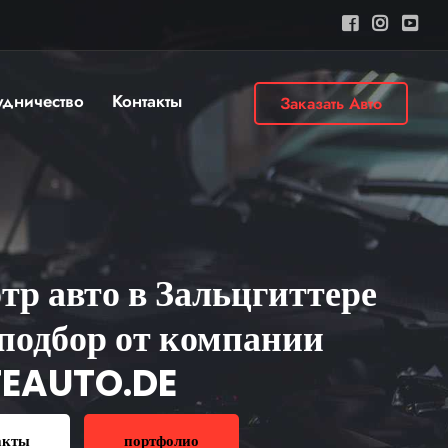
удничество
Контакты
Заказать Авто
тр авто в Зальцгиттере
подбор от компании
TEAUTO.DE
акты
портфолио