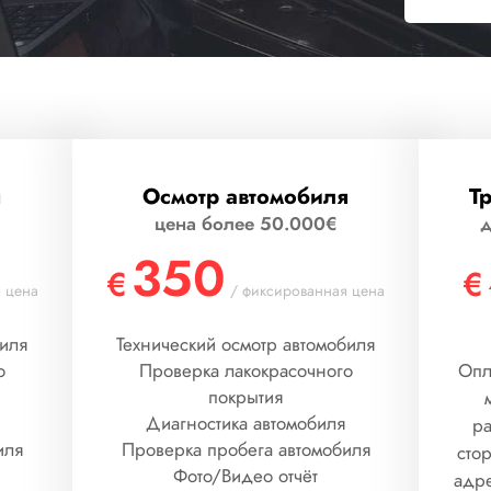
я
Осмотр автомобиля
Т
цена более 50.000€
д
350
€
€
 цена
/ фиксированная цена
биля
Технический осмотр автомобиля
о
Проверка лакокрасочного
Опл
покрытия
Диагностика автомобиля
ра
иля
Проверка пробега автомобиля
сто
Фото/Видео отчёт
адре