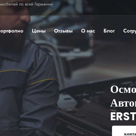
омобилей по всей Германии
ортфолио
Цены
Отзывы
О нас
Блог
Сотр
Осмо
Авто
ERS
конт