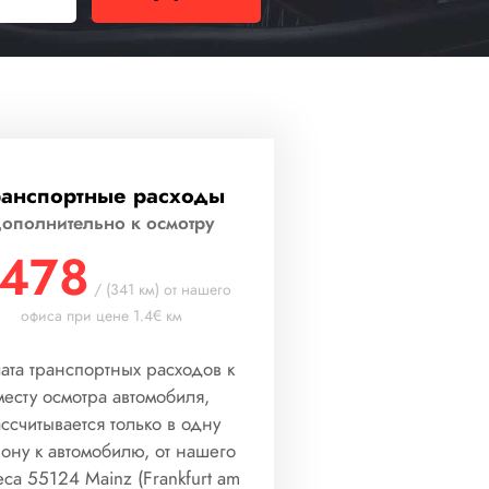
ранспортные расходы
ополнительно к осмотру
478
/ (341 км) от нашего
офиса при цене 1.4€ км
ата транспортных расходов к
месту осмотра автомобиля,
ссчитывается только в одну
рону к автомобилю, от нашего
са 55124 Mainz (Frankfurt am