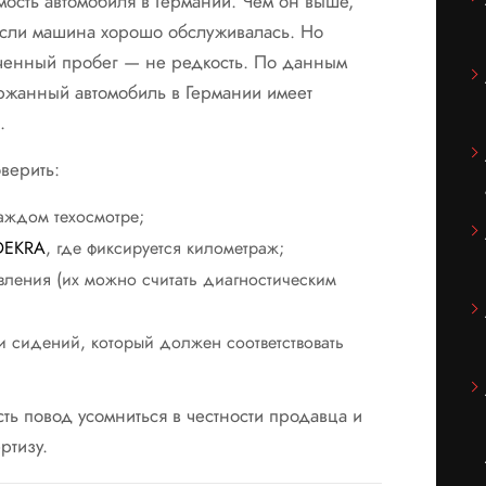
мость автомобиля в Германии. Чем он выше,
если машина хорошо обслуживалась. Но
рученный пробег — не редкость. По данным
ржанный автомобиль в Германии имеет
.
верить:
аждом техосмотре;
DEKRA
, где фиксируется километраж;
вления (их можно считать диагностическим
и сидений, который должен соответствовать
сть повод усомниться в честности продавца и
ртизу.