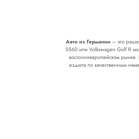
Авто из Германии
– это рацио
S560 или Volkswagen Golf R м
восточноевропейском рынке. 
ездила по качественным неме