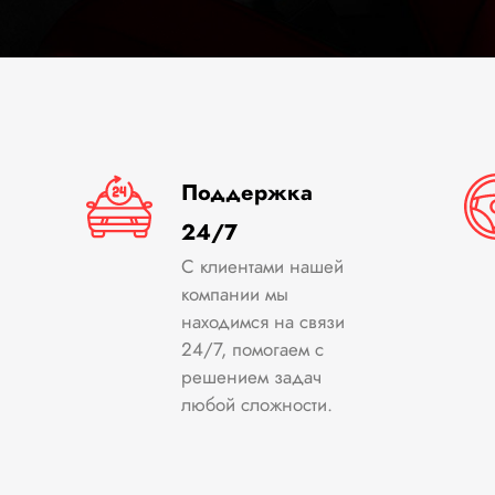
Поддержка
24/7
С клиентами нашей
компании мы
находимся на связи
24/7, помогаем с
решением задач
любой сложности.