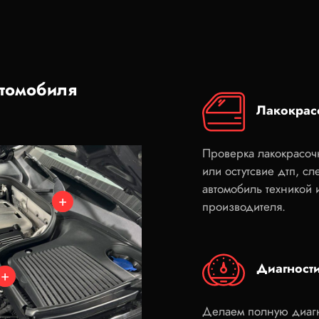
втомобиля
Лакокрас
Проверка лакокрасоч
или остутсвие дтп, с
автомобиль техникой
производителя.
Диагност
Делаем полную диагн