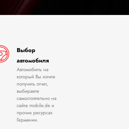
Выбор
автомобиля
Автомобиль на
который Вы хотите
получить отчет,
выбираете
самостоятельно на
сайте mobile.de и
прочих ресурсах
Германии.