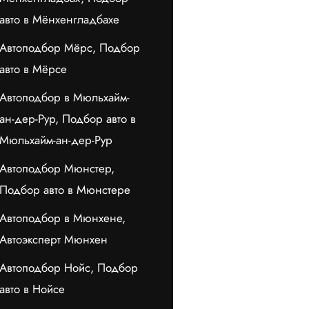
авто в Мёнхенгладбахе
Автоподбор Мёрс, Подбор
авто в Мёрсе
Автоподбор в Мюльхайм-
ан-дер-Рур, Подбор авто в
Мюльхайм-ан-дер-Рур
Автоподбор Мюнстер,
Подбор авто в Мюнстере
Автоподбор в Мюнхене,
Автоэксперт Мюнхен
Автоподбор Нойс, Подбор
авто в Нойсе