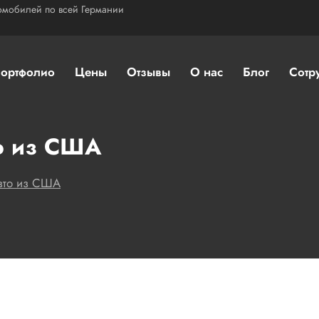
омобилей по всей Германии
ортфолио
Цены
Отзывы
О нас
Блог
Сотр
о из США
вто из США