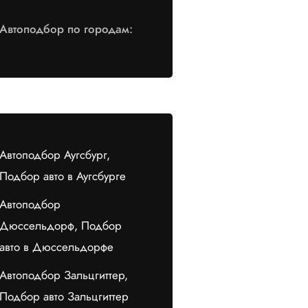
Автоподбор по городам:
Автоподбор Аугсбург,
Подбор авто в Аугсбурге
Автоподбор
Дюссельдорф, Подбор
авто в Дюссельдорфе
Автоподбор Зальцгиттер,
Подбор авто Зальцгиттер