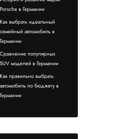
Porsche в Германии
Как выбрать идеальный
семейный автомобиль в
Германии
Сравнение популярных
SUV моделей в Германии
Как правильно выбрать
автомобиль по бюджету в
Германии