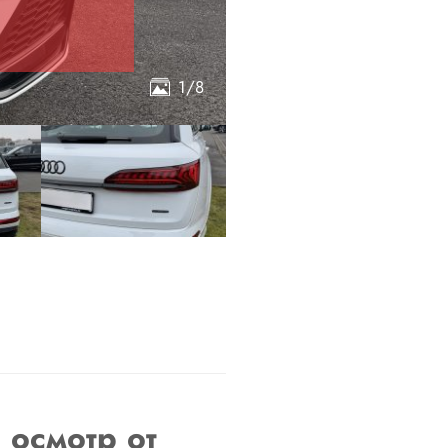
1/8
 осмотр от