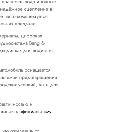
 плавность хода и точные
т надёжное сцепление в
е часто комплектуется
альних поездках.
атериалы, цифровая
аудиосистема Bang &
ходит как для водителя,
 Автомобиль оснащается
 системой предотвращения
одских условий, так и для
рактичностью и
титься к
официальному
, что ожидаешь от