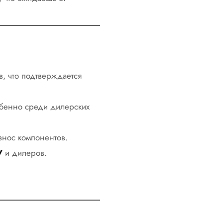
в, что подтверждается
собенно среди дилерских
знос компонентов.
и дилеров.
V