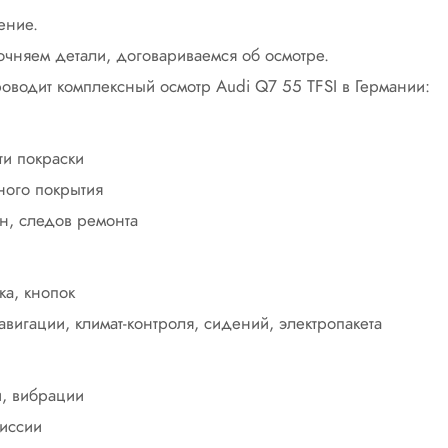
ение.
очняем детали, договариваемся об осмотре.
оводит комплексный осмотр Audi Q7 55 TFSI в Германии:
ти покраски
ого покрытия
ин, следов ремонта
ка, кнопок
вигации, климат-контроля, сидений, электропакета
и, вибрации
миссии