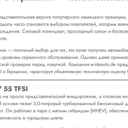
редставительская версия популярного немецкого премиума
модель часто становится выбором покупателей, которым важ
 вождения. Силовой потенциал, просторный салон и богат
нте.
нии — логичный выбор для тех, кто хочет получить автомоб
 уровнем сервисного обслуживания. Однако даже премиа
ской проверке перед покупкой. Компания ersteauto.de пре
 в Германии, гарантируя объективную техническую оценку б
 55 TFSI
то не просто представительский внедорожник, а сложная и
 основе лежит 3,0-литровый турбированный бензиновый д
 Он работает в паре с мягким гибридом (MHEV), обеспечи
ктивность в городском цикле.