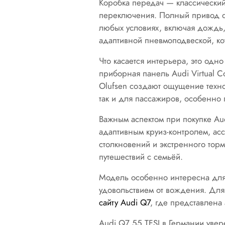
Коробка передач — классический 
переключения. Полный привод q
любых условиях, включая дождь, 
адаптивной пневмоподвеской, ко
Что касается интерьера, это од
приборная панель Audi Virtual C
Olufsen создают ощущение техно
так и для пассажиров, особенно 
Важным аспектом при покупке Au
адаптивным круиз-контролем, ас
столкновений и экстренного торм
путешествий с семьёй.
Модель особенно интересна для т
удовольствием от вождения. Дл
сайту Audi Q7
, где представлена
Audi Q7 55 TFSI в Германии уве