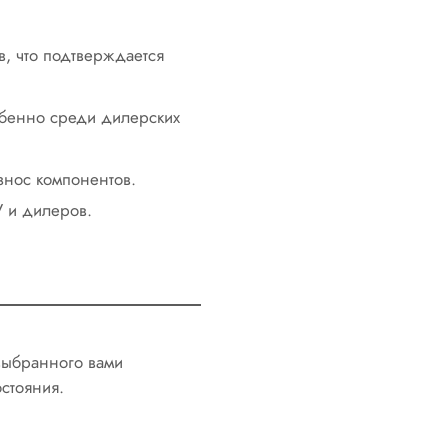
в, что подтверждается
собенно среди дилерских
знос компонентов.
V и дилеров.
 выбранного вами
стояния.