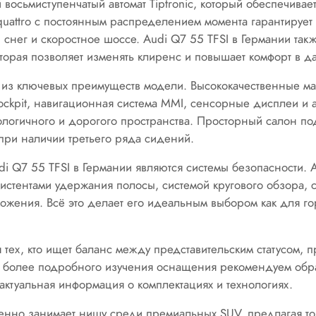
восьмиступенчатый автомат Tiptronic, который обеспечивает
uattro с постоянным распределением момента гарантируе
снег и скоростное шоссе. Audi Q7 55 TFSI в Германии такж
торая позволяет изменять клиренс и повышает комфорт в д
но из ключевых преимуществ модели. Высококачественные м
ockpit, навигационная система MMI, сенсорные дисплеи и 
логичного и дорогого пространства. Просторный салон под
при наличии третьего ряда сидений.
di Q7 55 TFSI в Германии являются системы безопасности.
систентами удержания полосы, системой кругового обзора,
ожения. Всё это делает его идеальным выбором как для гор
ех, кто ищет баланс между представительским статусом, п
я более подробного изучения оснащения рекомендуем обра
 актуальная информация о комплектациях и технологиях.
ренно занимает нишу среди премиальных SUV, предлагая то