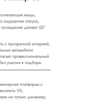
, сочетающая мощь,
но ощущение статуса,
ое оснащение делают Q7
иль с прозрачной историей,
льные автомобили
длагает профессиональный
ез участия в подборе.
нженерная платформа с
вигатель V6,
вая не только динамику,